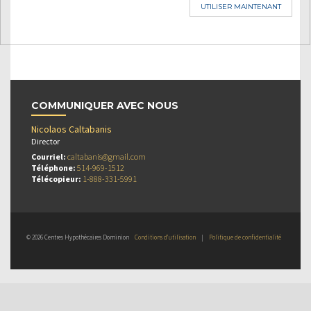
UTILISER MAINTENANT
COMMUNIQUER AVEC NOUS
Nicolaos Caltabanis
Director
Courriel:
caltabanis@gmail.com
Téléphone:
514-969-1512
Télécopieur:
1-888-331-5991
© 2026 Centres Hypothécaires Dominion
Conditions d’utilisation
|
Politique de confidentialité