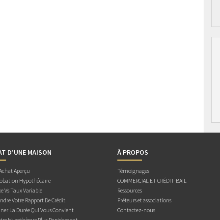
AT D’UNE MAISON
À PROPOS
 Achat Aperçu
Témoignages
obation Hypothécaire
COMMERCIAL ET CRÉDIT-BAIL
e Vs Taux Variable
Ressources
dre Votre Rapport De Crédit
Prêteurs et associations
ner La Durée Qui Vous Convient
Contactez-nous
otre Hypothèque Plus Rapidement