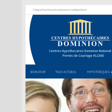
Chaque franchise est autonome et indépendante
Centres Hypothecaires Dominion National 
Permis de Courtage #12360
BONJOUR
TAUX ACTUELS
HYPOTHÈQUES