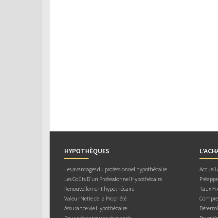
HYPOTHÈQUES
L’ACH
Les avantages du professionnel hypothécaire
Accueil
Les Coûts D’un Professionnel Hypothécaire
Préappr
Renouvellement hypothécaire
Taux Fix
Valeur Nette de la Propriété
Compren
Assurance vie Hypothécaire
Détermi
Pour présenter une demande
Payer V