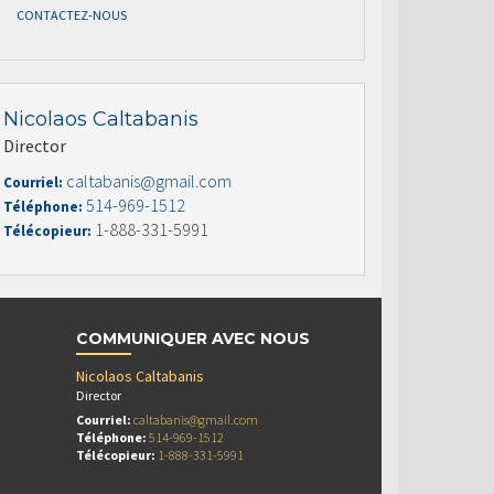
CONTACTEZ-NOUS
Nicolaos Caltabanis
Director
caltabanis@gmail.com
Courriel:
514-969-1512
Téléphone:
1-888-331-5991
Télécopieur:
COMMUNIQUER AVEC NOUS
Nicolaos Caltabanis
Director
Courriel:
caltabanis@gmail.com
Téléphone:
514-969-1512
Télécopieur:
1-888-331-5991